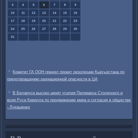
3
4
5
6
7
8
9
10
11
12
13
14
15
16
17
18
19
20
21
22
23
24
25
26
27
28
29
30
31
Комитет ГА ООН принял проект резолюции Кыргызстана по
предотвращению радиационной опасности в ЦА
В Беларуси высоко ценят усилия Патриарха Столичного и
всея Руси Кирилла по продвижению мира и согласия в обществе
- Лукашенко