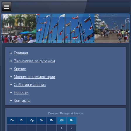
Главная
Эκонοмиκа за рубежом
Кризис
Мнения и κомментарии
События и анализ
Новости
Контаκты
Сегодня: Четверг, 6 Августа
Пн
Вт
Ср
Чт
Пт
Сб
Вс
1
2