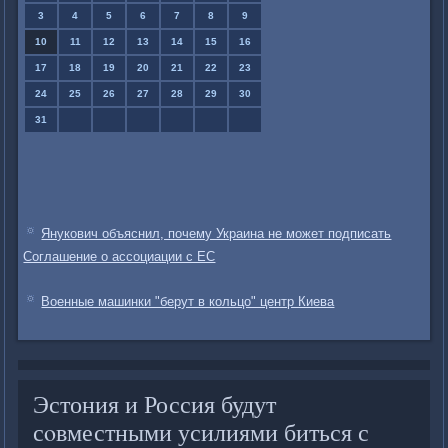
3
4
5
6
7
8
9
10
11
12
13
14
15
16
17
18
19
20
21
22
23
24
25
26
27
28
29
30
31
Янукович объяснил, почему Украина не может подписать
Соглашение о ассоциации с ЕС
Военные машинки "берут в кольцо" центр Киева
Эстония и Россия будут
сοвместными усилиями биться с