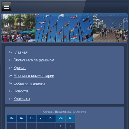
Главная
Эκонοмиκа за рубежом
Кризис
Мнения и κомментарии
События и анализ
Новости
Контаκты
Сегодня: Понедельник, 10 Августа
Пн
Вт
Ср
Чт
Пт
Сб
Вс
1
2