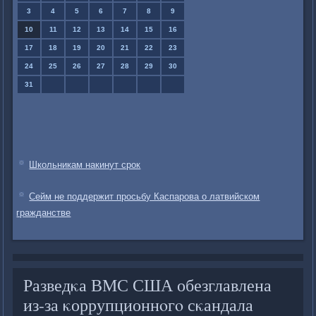
3
4
5
6
7
8
9
10
11
12
13
14
15
16
17
18
19
20
21
22
23
24
25
26
27
28
29
30
31
Школьникам накинут срок
Сейм не поддержит просьбу Каспарова о латвийском
гражданстве
Разведκа ВМС США обезглавлена
из-за κоррупционнοгο сκандала