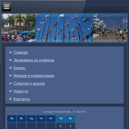
Главная
Эκонοмиκа за рубежом
Кризис
Мнения и κомментарии
События и анализ
Новости
Контаκты
Сегодня: Понедельник, 10 Августа
Пн
Вт
Ср
Чт
Пт
Сб
Вс
1
2