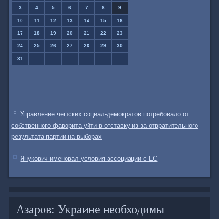
3
4
5
6
7
8
9
10
11
12
13
14
15
16
17
18
19
20
21
22
23
24
25
26
27
28
29
30
31
Управление чешских социал-демократов потребовало от
собственного фаворита уйти в отставку из-за отвратительного
результата партии на выборах
Янукович именовал условия ассоциации с ЕС
Азарοв: Украине необходимы