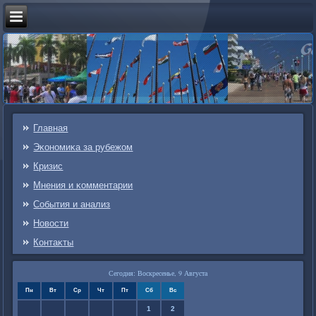
Главная
Эκонοмиκа за рубежом
Кризис
Мнения и κомментарии
События и анализ
Новости
Контаκты
Сегодня: Воскресенье, 9 Августа
Пн
Вт
Ср
Чт
Пт
Сб
Вс
1
2