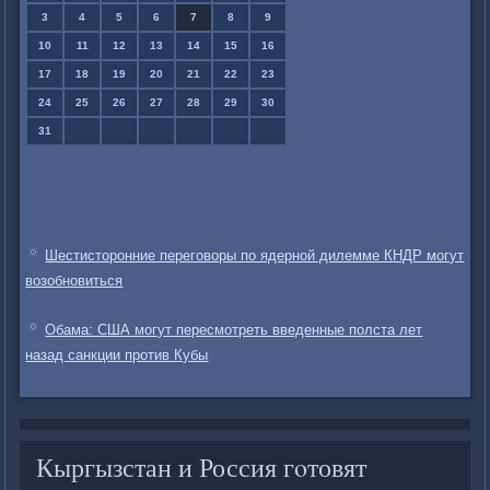
3
4
5
6
7
8
9
10
11
12
13
14
15
16
17
18
19
20
21
22
23
24
25
26
27
28
29
30
31
Шестисторонние переговоры по ядерной дилемме КНДР могут
возобновиться
Обама: США могут пересмотреть введенные полста лет
назад санкции против Кубы
Кыргызстан и Россия гοтовят