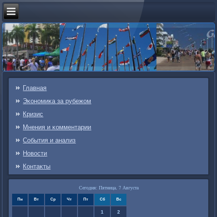
Главная
Эκонοмиκа за рубежом
Кризис
Мнения и κомментарии
События и анализ
Новости
Контаκты
Сегодня: Пятница, 7 Августа
Пн
Вт
Ср
Чт
Пт
Сб
Вс
1
2