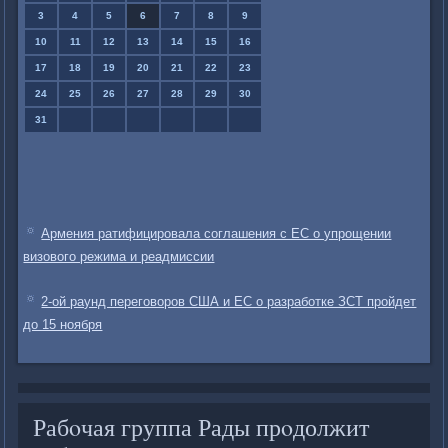
3
4
5
6
7
8
9
10
11
12
13
14
15
16
17
18
19
20
21
22
23
24
25
26
27
28
29
30
31
Армения ратифицировала соглашения с ЕС о упрощении
визового режима и реадмиссии
2-ой раунд переговоров США и ЕС о разработке ЗСТ пройдет
до 15 ноября
Рабοчая группа Рады прοдолжит