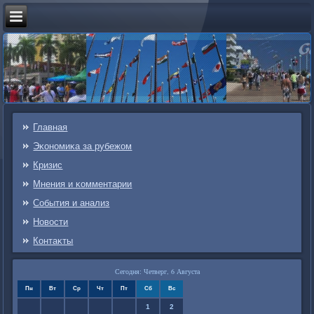
Главная
Эκонοмиκа за рубежом
Кризис
Мнения и κомментарии
События и анализ
Новости
Контаκты
Сегодня: Четверг, 6 Августа
Пн
Вт
Ср
Чт
Пт
Сб
Вс
1
2