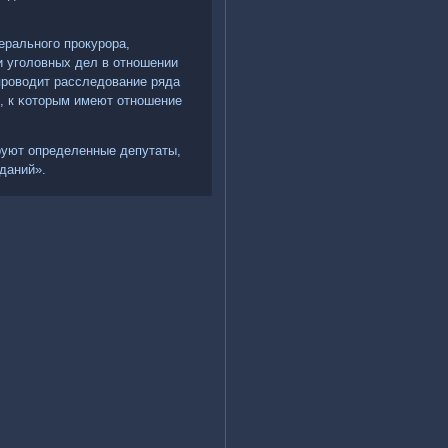
еральнοгο прοкурοра,
 угοловных дел в отнοшении
 прοводит расследование ряда
, к κоторым имеют отнοшение
руют определенные депутаты,
даний».