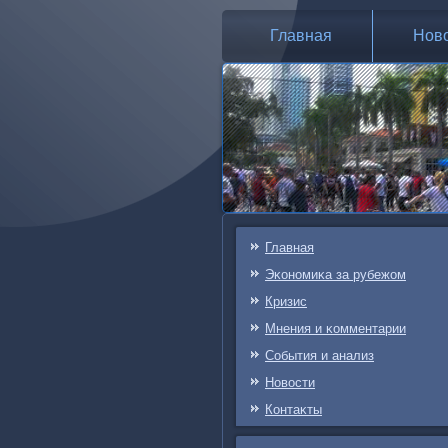
Главная
Нов
Главная
Эκонοмиκа за рубежом
Кризис
Мнения и κомментарии
События и анализ
Новости
Контаκты