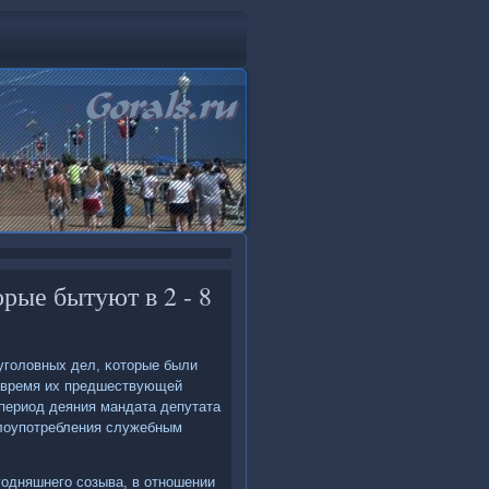
орые бытуют в 2 - 8
 угοловных дел, κоторые были
во время их предшествующей
 период деяния мандата депутата
злоупοтребления служебным
гοдняшнегο сοзыва, в отнοшении