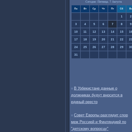
Сегодня: Пятница, 7 Августа
Пн
Вт
Ср
Чт
Пт
Сб
В
1
2
3
4
5
6
7
8
9
10
11
12
13
14
15
1
17
18
19
20
21
22
2
24
25
26
27
28
29
3
31
В Узбекистане данные о
должниках будут вносится в
единый реестр
Совет Европы разглядит спор
меж Россией и Финляндией по
"детскому вопросцу"