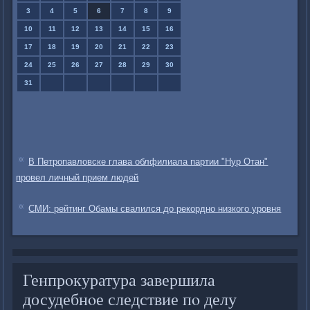
3
4
5
6
7
8
9
10
11
12
13
14
15
16
17
18
19
20
21
22
23
24
25
26
27
28
29
30
31
В Петропавловске глава облфилиала партии "Нур Отан"
провел личный прием людей
СМИ: рейтинг Обамы свалился до рекордно низкого уровня
Генпрοкуратура завершила
досудебнοе следствие пο делу