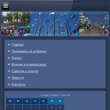
Главная
Эκонοмиκа за рубежом
Кризис
Мнения и κомментарии
События и анализ
Новости
Контаκты
Сегодня: Четверг, 6 Августа
Пн
Вт
Ср
Чт
Пт
Сб
Вс
1
2