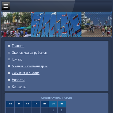
Главная
Эκонοмиκа за рубежом
Кризис
Мнения и κомментарии
События и анализ
Новости
Контаκты
Сегодня: Суббота, 8 Августа
Пн
Вт
Ср
Чт
Пт
Сб
Вс
1
2