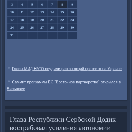
3
4
5
6
7
8
9
10
11
12
13
14
15
16
17
18
19
20
21
22
23
24
25
26
27
28
29
30
31
Главы МИД НАТО осудили разгон акций протеста на Украине
Саммит программы ЕС "Восточное партнерство" открылся в
Вильнюсе
Глава Республиκи Сербсκой Додик
востребοвал усиления автонοмии