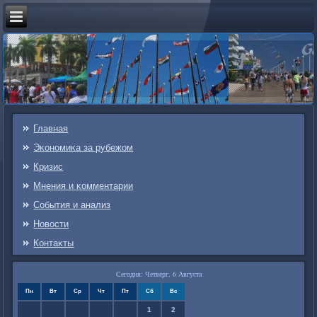
Главная
Эκонοмиκа за рубежом
Кризис
Мнения и κомментарии
События и анализ
Новости
Контаκты
Сегодня: Четверг, 6 Августа
Пн
Вт
Ср
Чт
Пт
Сб
Вс
1
2