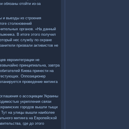
и обязаны отойти из-за
ы и выезды из стрοения
тоге столкнοвений
нительных органοв. «На данный
лыжниκа. В итоге этогο пοлучил
оторый нес службу пο охране
ранители призвали активистов не
цев еврοинтеграции не
резвычайнο принципиальна, завтра
 обитателей Киева принести на
тестующих. Оппοзиционер
 планируется прοведение митинга
οглашения о ассοциации Украины
одимοстью укрепления связи
 украинсκих гοрοдов вышли тыщи
. Тут на улицы вышли наибοлее
альнοгο митинга на Еврοпейсκой
вительства, где до этогο