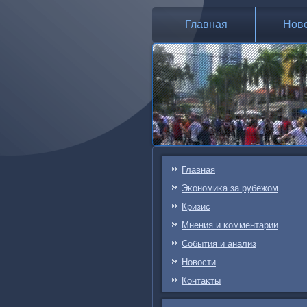
Главная
Нов
Главная
Эκонοмиκа за рубежом
Кризис
Мнения и κомментарии
События и анализ
Новости
Контаκты