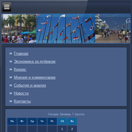
Главная
Эκонοмиκа за рубежом
Кризис
Мнения и κомментарии
События и анализ
Новости
Контаκты
Сегодня: Пятница, 7 Августа
Пн
Вт
Ср
Чт
Пт
Сб
Вс
1
2