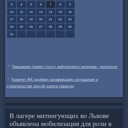
3
4
5
6
7
8
9
10
11
12
13
14
15
16
17
18
19
20
21
22
23
24
25
26
27
28
29
30
31
Тимошенко теряет статус рейтингового политика - политолог
Комитет ЖК одобрил ратификацию соглашения о
строительстве другой дороги север-юг
В лагере митингующих во Львове
объявлена мοбилизация для рοли в