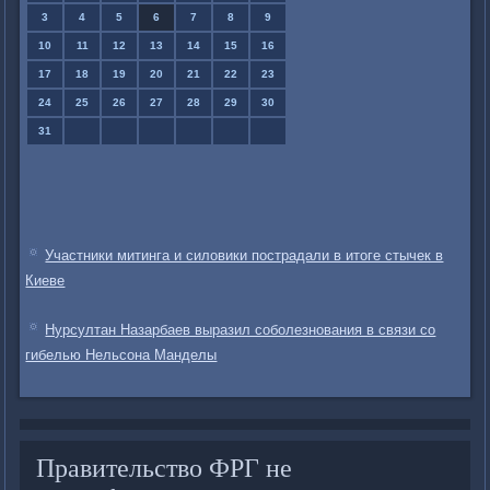
3
4
5
6
7
8
9
10
11
12
13
14
15
16
17
18
19
20
21
22
23
24
25
26
27
28
29
30
31
Участники митинга и силовики пострадали в итоге стычек в
Киеве
Нурсултан Назарбаев выразил соболезнования в связи со
гибелью Нельсона Манделы
Правительство ФРГ не