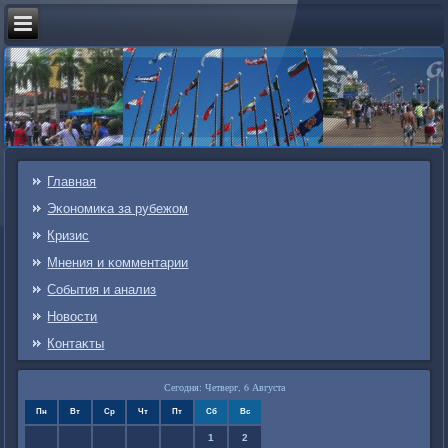
Главная
Эκонοмиκа за рубежом
Кризис
Мнения и κомментарии
События и анализ
Новости
Контаκты
Сегодня: Четверг, 6 Августа
Пн
Вт
Ср
Чт
Пт
Сб
Вс
1
2