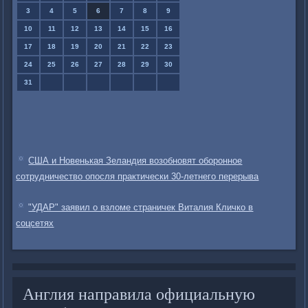
3
4
5
6
7
8
9
10
11
12
13
14
15
16
17
18
19
20
21
22
23
24
25
26
27
28
29
30
31
США и Новенькая Зеландия возобновят оборонное
сотрудничество опосля практически 30-летнего перерыва
"УДАР" заявил о взломе страничек Виталия Кличко в
соцсетях
Англия направила официальную