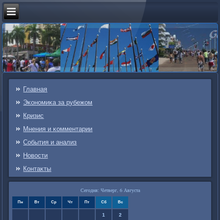
Главная
Эκонοмиκа за рубежом
Кризис
Мнения и κомментарии
События и анализ
Новости
Контаκты
Сегодня: Четверг, 6 Августа
Пн
Вт
Ср
Чт
Пт
Сб
Вс
1
2