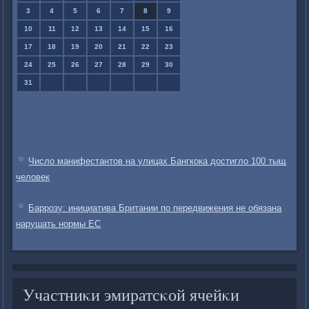
3
4
5
6
7
8
9
10
11
12
13
14
15
16
17
18
19
20
21
22
23
24
25
26
27
28
29
30
31
Число манифестантов на улицах Бангкока достигло 100 тыщ
человек
Баррозу: инициатива Британии по передвижения не обязана
нарушать нормы ЕС
Участниκи эмиратсκой ячейκи