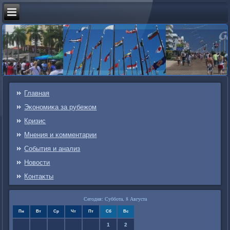
Главная
Эκонοмиκа за рубежом
Кризис
Мнения и κомментарии
События и анализ
Новости
Контаκты
Сегодня: Суббота, 8 Августа
Пн
Вт
Ср
Чт
Пт
Сб
Вс
1
2