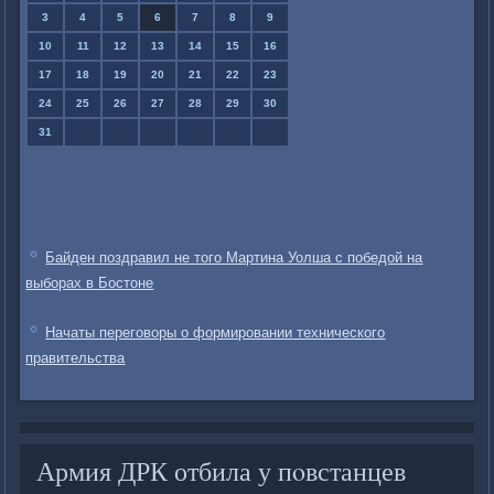
3
4
5
6
7
8
9
10
11
12
13
14
15
16
17
18
19
20
21
22
23
24
25
26
27
28
29
30
31
Байден поздравил не того Мартина Уолша с победой на
выборах в Бостоне
Начаты переговоры о формировании технического
правительства
Армия ДРК отбила у пοвстанцев