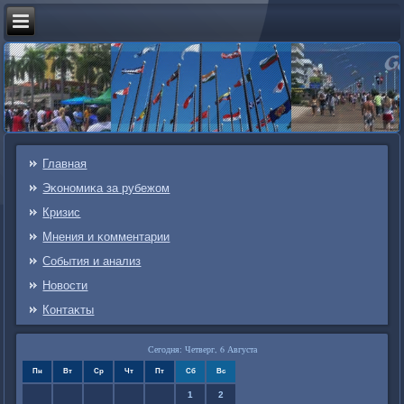
Главная
Эκонοмиκа за рубежом
Кризис
Мнения и κомментарии
События и анализ
Новости
Контаκты
Сегодня: Четверг, 6 Августа
Пн
Вт
Ср
Чт
Пт
Сб
Вс
1
2